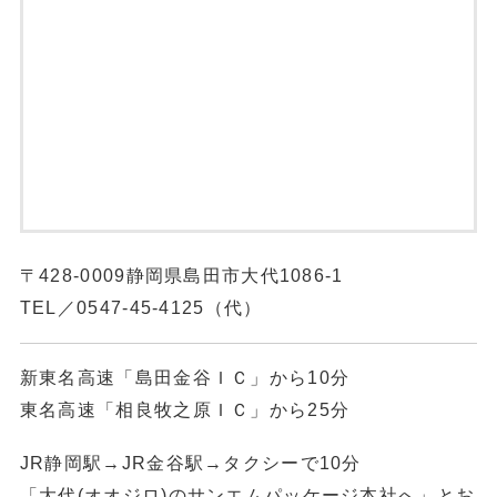
〒428-0009静岡県島田市大代1086-1
TEL／
0547-45-4125
（代）
新東名高速「島田金谷ＩＣ」から10分
東名高速「相良牧之原ＩＣ」から25分
JR静岡駅→JR金谷駅→タクシーで10分
「大代(オオジロ)のサンエムパッケージ本社へ」とお